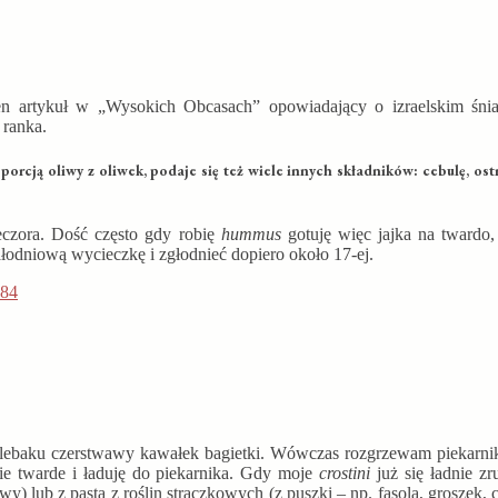
n artykuł w „Wysokich Obcasach” opowiadający o izraelskim śni
 ranka.
porcją oliwy z oliwek, podaje się też wiele innych składników: cebulę, ost
ieczora. Dość często gdy robię
hummus
gotuję więc jajka na twardo,
łodniową wycieczkę i zgłodnieć dopiero około 17-ej.
hlebaku czerstwawy kawałek bagietki. Wówczas rozgrzewam piekarnik,
ie twarde i ładuję do piekarnika. Gdy moje
crostini
już się ładnie z
y) lub z pastą z roślin strączkowych (z puszki – np. fasola, groszek, 