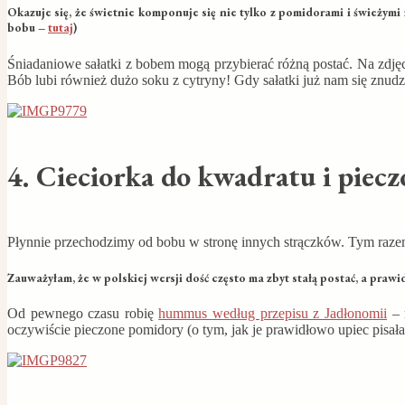
Okazuje się, że świetnie komponuje się nie tylko z pomidorami i świeżymi z
bobu –
tutaj
)
Śniadaniowe sałatki z bobem mogą przybierać różną postać. Na zdję
Bób lubi również dużo soku z cytryny! Gdy sałatki już nam się znu
4. Cieciorka do kwadratu i piec
Płynnie przechodzimy od bobu w stronę innych strączków. Tym raze
Zauważyłam, że w polskiej wersji dość często ma zbyt stałą postać, a praw
Od pewnego czasu robię
hummus według przepisu z Jadłonomii
– 
oczywiście pieczone pomidory (o tym, jak je prawidłowo upiec pisa