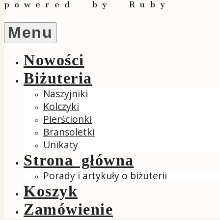
powered by Ruby
Menu
Nowości
Biżuteria
Naszyjniki
Kolczyki
Pierścionki
Bransoletki
Unikaty
Strona główna
Porady i artykuły o biżuterii
Koszyk
Zamówienie