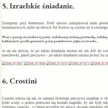
5. Izraelskie śniadanie.
Zostajemy przy
hummusie
. Dość dawno zainspirował mnie pewie
hummusowych, które na ulicach Tel Awiwu są czynne od wczesnego
Wraz z porcją cieciorkowej pasty, ozdobionej zieloną pietruszką, solidną 
bakłażanów, pestki granatów, pasty pomidorowe, jajka na twardo…
Ja się nie dziwię, że po takim śniadaniu można nic nie jeść do w
marchewki, jakieś pieczywo – po takim śniadaniu można jechać na ca
6. Crostini
Czasem zdarza się tak, że zamiast świeżego pieczywa znajduję w c
łyżki wody, a potem polewam nią kromki bagietki, by nie były tak
zielenina, papryki.. co Wam przyjdzie do głowy, do tego odrobina oliw