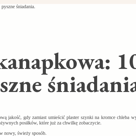
 pyszne śniadania.
kanapkowa: 1
szne śniadania
ą jakość, gdy zamiast umieścić plaster szynki na kromce chleba wysi
pożywnych posiłków, które już za chwilkę zobaczycie.
 w nowy, świeży sposób.