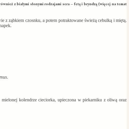
 również z białymi słonymi rodzajami sera – fetą i bryndzą (więcej na temat
ie z ząbkiem czosnku, a potem potraktowane świeżą cebulką i miętą.
napek.
mus
.
mielonej kolendrze cieciorka, upieczona w piekarniku z oliwą oraz