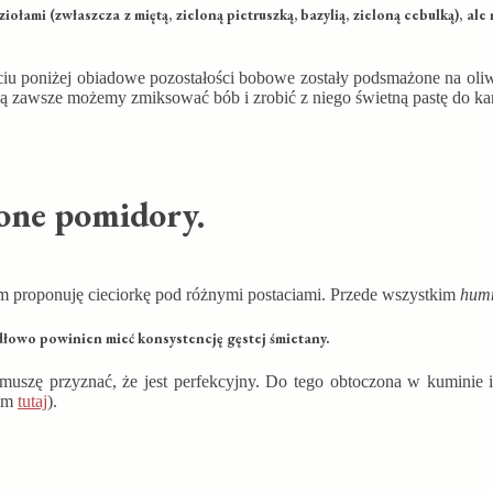
iołami (zwłaszcza z miętą, zieloną pietruszką, bazylią, zieloną cebulką), ale
ciu poniżej obiadowe pozostałości bobowe zostały podsmażone na oliw
dzą zawsze możemy zmiksować bób i zrobić z niego świetną pastę do ka
zone pomidory.
m proponuję cieciorkę pod różnymi postaciami. Przede wszystkim
hum
idłowo powinien mieć konsystencję gęstej śmietany.
muszę przyznać, że jest perfekcyjny. Do tego obtoczona w kuminie i 
łam
tutaj
).