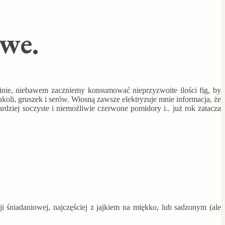
owe.
nie, niebawem zaczniemy konsumować nieprzyzwoite ilości fig, by
ukoli, gruszek i serów. Wiosną zawsze elektryzuje mnie informacja, że
ardziej soczyste i niemożliwie czerwone pomidory i.. już rok zatacza
śniadaniowej, najczęściej z jajkiem na miękko, lub sadzonym (ale