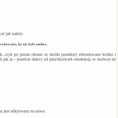
ać jak należy.
 podawania, by nie było nudno.
li, czyli po prostu obrane ze skróki pomidory zblendowane krótko i
ak ja – jesteście dalecy od jakichkolwiek ortodoksji, to możecie do
raz jest odkrywany na nowo.