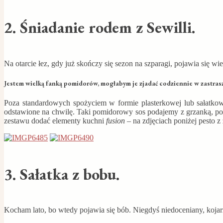
2. Śniadanie rodem z Sewilli.
Na otarcie łez, gdy już skończy się sezon na szparagi, pojawia się w
Jestem wielką fanką pomidorów, mogłabym je zjadać codziennie w zastrasz
Poza standardowych spożyciem w formie plasterkowej lub sałatko
odstawione na chwilę. Taki pomidorowy sos podajemy z grzanką, pole
zestawu dodać elementy kuchni
fusion
– na zdjęciach poniżej pesto z 
3. Sałatka z bobu.
Kocham lato, bo wtedy pojawia się bób. Niegdyś niedoceniany, koja