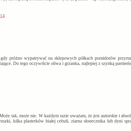
ni, gdy próżno wypatrywać na sklepowych półkach pomidorów przyrum
iające. Do tego oczywiście oliwa i grzanka, najlepiej z szynką parmeńs
oże tak, może nie. W każdym razie uważam, że jest autorskie i absol
truszki, kilka plasterków białej cebuli, ziarna słonecznika lub dyni sp