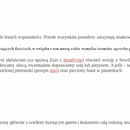
iele letnich wspaniałości. Przede wszystkim pomidory zaczynają smakow
ających ilościach, w związku z tym muszę sobie wymyślać rozmaite sposoby
wej ubóstwiam (za sprawą Zuzi z
Itsmillyme
) również wersję z Sewil
wamy oliwą, ewentualnie doprawiamy solą lub pieprzem. A jeśli – tak j
zielonej pietruszki (przepis
tutaj
) oraz pieczony batat w plasterkach.
rzony głównie z wielkim dymiącym garem i łuskaniem całą rodziną, te