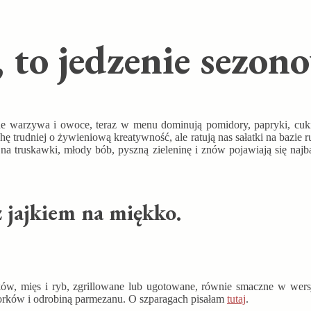
, to jedzenie sezon
ne warzywa i owoce, teraz w menu dominują pomidory, papryki, cuki
hę trudniej o żywieniową kreatywność, ale ratują nas sałatki na bazie r
 na truskawki, młody bób, pyszną zieleninę i znów pojawiają się najb
z jajkiem na miękko.
w, mięs i ryb, zgrillowane lub ugotowane, równie smaczne w wersji 
orków i odrobiną parmezanu. O szparagach pisałam
tutaj
.