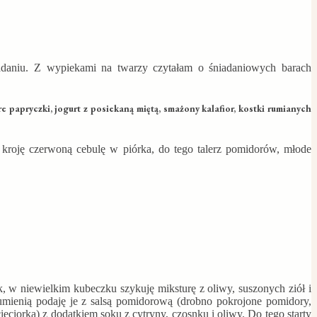
adaniu. Z wypiekami na twarzy czytałam o śniadaniowych barach
re papryczki, jogurt z posiekaną miętą, smażony kalafior, kostki rumianych
 kroję czerwoną cebulę w piórka, do tego talerz pomidorów, młode
 w niewielkim kubeczku szykuję miksturę z oliwy, suszonych ziół i
rumienią podaję je z salsą pomidorową (drobno pokrojone pomidory,
cieciorka) z dodatkiem soku z cytryny, czosnku i oliwy. Do tego starty