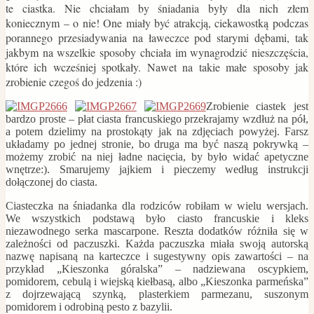
te ciastka. Nie chciałam by śniadania były dla nich złem
koniecznym – o nie! One miały być atrakcją, ciekawostką podczas
porannego przesiadywania na ławeczce pod starymi dębami, tak
jakbym na wszelkie sposoby chciała im wynagrodzić nieszczęścia,
które ich wcześniej spotkały. Nawet na takie małe sposoby jak
zrobienie czegoś do jedzenia :)
Zrobienie ciastek jest
bardzo proste – płat ciasta francuskiego przekrajamy wzdłuż na pół,
a potem dzielimy na prostokąty jak na zdjęciach powyżej. Farsz
układamy po jednej stronie, bo druga ma być naszą pokrywką –
możemy zrobić na niej ładne nacięcia, by było widać apetyczne
wnętrze:). Smarujemy jajkiem i pieczemy według instrukcji
dołączonej do ciasta.
Ciasteczka na śniadanka dla rodziców robiłam w wielu wersjach.
We wszystkich podstawą było ciasto francuskie i kleks
niezawodnego serka mascarpone. Reszta dodatków różniła się w
zależności od paczuszki. Każda paczuszka miała swoją autorską
nazwę napisaną na karteczce i sugestywny opis zawartości – na
przykład „Kieszonka góralska” – nadziewana oscypkiem,
pomidorem, cebulą i wiejską kiełbasą, albo „Kieszonka parmeńska”
z dojrzewającą szynką, plasterkiem parmezanu, suszonym
pomidorem i odrobiną pesto z bazylii.