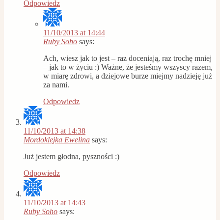
Odpowiedz
11/10/2013 at 14:44
Ruby Soho
says:
Ach, wiesz jak to jest – raz doceniają, raz trochę mniej
– jak to w życiu :) Ważne, że jesteśmy wszyscy razem,
w miarę zdrowi, a dziejowe burze miejmy nadzieję już
za nami.
Odpowiedz
11/10/2013 at 14:38
Mordoklejka Ewelina
says:
Już jestem głodna, pyszności :)
Odpowiedz
11/10/2013 at 14:43
Ruby Soho
says: