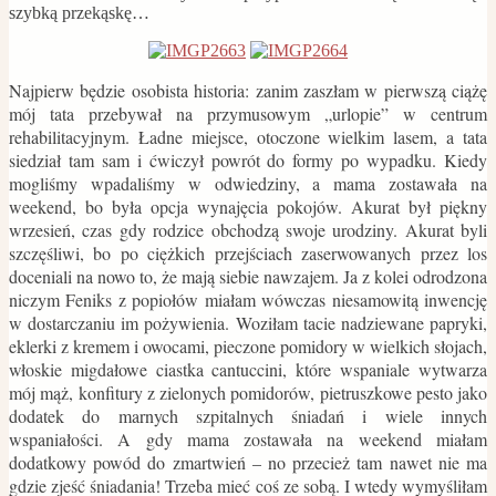
szybką przekąskę…
Najpierw będzie osobista historia: zanim zaszłam w pierwszą ciążę
mój tata przebywał na przymusowym „urlopie” w centrum
rehabilitacyjnym. Ładne miejsce, otoczone wielkim lasem, a tata
siedział tam sam i ćwiczył powrót do formy po wypadku. Kiedy
mogliśmy wpadaliśmy w odwiedziny, a mama zostawała na
weekend, bo była opcja wynajęcia pokojów. Akurat był piękny
wrzesień, czas gdy rodzice obchodzą swoje urodziny. Akurat byli
szczęśliwi, bo po ciężkich przejściach zaserwowanych przez los
doceniali na nowo to, że mają siebie nawzajem. Ja z kolei odrodzona
niczym Feniks z popiołów miałam wówczas niesamowitą inwencję
w dostarczaniu im pożywienia. Woziłam tacie nadziewane papryki,
eklerki z kremem i owocami, pieczone pomidory w wielkich słojach,
włoskie migdałowe ciastka cantuccini, które wspaniale wytwarza
mój mąż, konfitury z zielonych pomidorów, pietruszkowe pesto jako
dodatek do marnych szpitalnych śniadań i wiele innych
wspaniałości. A gdy mama zostawała na weekend miałam
dodatkowy powód do zmartwień – no przecież tam nawet nie ma
gdzie zjeść śniadania! Trzeba mieć coś ze sobą. I wtedy wymyśliłam