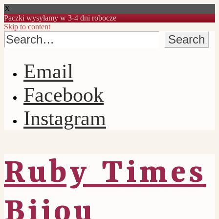
X
Paczki wysyłamy w 3-4 dni robocze
Skip to content
Email
Facebook
Instagram
Ruby Times
Bijou