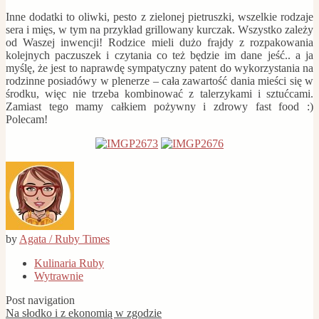
Inne dodatki to oliwki, pesto z zielonej pietruszki, wszelkie rodzaje
sera i mięs, w tym na przykład grillowany kurczak. Wszystko zależy
od Waszej inwencji! Rodzice mieli dużo frajdy z rozpakowania
kolejnych paczuszek i czytania co też będzie im dane jeść.. a ja
myślę, że jest to naprawdę sympatyczny patent do wykorzystania na
rodzinne posiadówy w plenerze – cała zawartość dania mieści się w
środku, więc nie trzeba kombinować z talerzykami i sztućcami.
Zamiast tego mamy całkiem pożywny i zdrowy fast food :)
Polecam!
by
Agata / Ruby Times
Kulinaria Ruby
Wytrawnie
Post navigation
Na słodko i z ekonomią w zgodzie