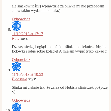
ale smakowitości:) wprawdzie za oliwka mi nie przepadam
ale w takim wydaniu to u lala:)
Odpowiedz
11/10/2013 at 17:17
Nina
says:
Dżizas, siedzę i oglądam te fotki i ślinka mi cieknie…Idę do
lodówki i robię sobie kolację! A miałam wypić tylko kakao ;)
Odpowiedz
11/10/2013 at 19:53
Bigosstud
says:
Ślinka mi cieknie tak, że zaraz od Hubisia śliniaczek pożyczę
:-)
Odpowiedz