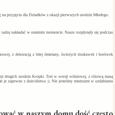
się na przyjęciu dla Dziadków z okazji pierwszych urodzin Młodego.
 radzę nakładać w ostatnim momencie. Nasze rozpłynęły się podczas
owej, z dekoracją z bitej śmietany, świeżych truskawek i borówek
zji drugich urodzin Kropki. Tort w wersji wiśniowej, z różową masą
je zapewne z dzieciństwa :). Nie jesteśmy mistrzami w ozdabianiu
rować w naszym domu dość często