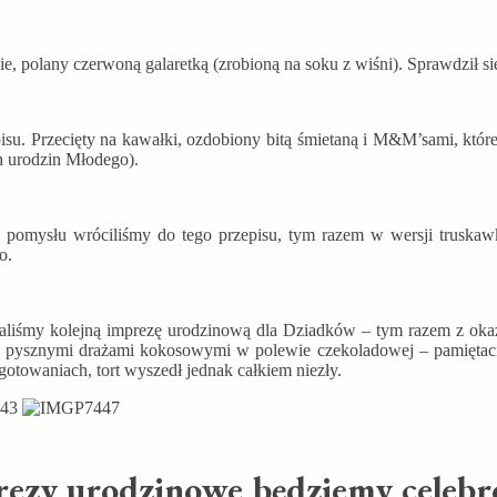
ewie, polany czerwoną galaretką (zrobioną na soku z wiśni). Sprawdził 
su. Przecięty na kawałki, ozdobiony bitą śmietaną i M&M’sami, które
ch urodzin Młodego).
 pomysłu wróciliśmy do tego przepisu, tym razem w wersji truskawk
o.
ądzaliśmy kolejną imprezę urodzinową dla Dziadków – tym razem z oka
pysznymi drażami kokosowymi w polewie czekoladowej – pamiętacie 
otowaniach, tort wyszedł jednak całkiem niezły.
prezy urodzinowe będziemy celeb