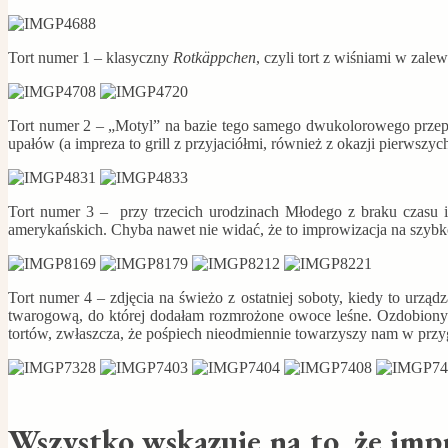
Tort numer 1 – klasyczny
Rotkäppchen
, czyli tort z wiśniami w zal
Tort numer 2 – „Motyl” na bazie tego samego dwukolorowego przepi
upałów (a impreza to grill z przyjaciółmi, również z okazji pierwszy
Tort numer 3 – przy trzecich urodzinach Młodego z braku czasu i
amerykańskich. Chyba nawet nie widać, że to improwizacja na szybk
Tort numer 4 – zdjęcia na świeżo z ostatniej soboty, kiedy to urz
twarogową, do której dodałam rozmrożone owoce leśne. Ozdobiony 
tortów, zwłaszcza, że pośpiech nieodmiennie towarzyszy nam w przyg
Wszystko wskazuje na to, że im