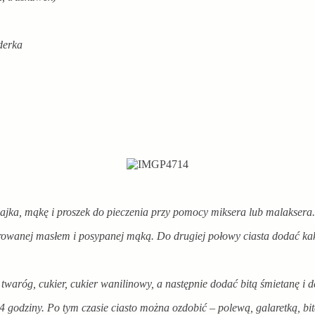
derka
jajka, mąkę i proszek do pieczenia przy pomocy miksera lub malaksera.
rowanej masłem i posypanej mąką. Do drugiej połowy ciasta dodać ka
aróg, cukier, cukier wanilinowy, a następnie dodać bitą śmietanę i d
 godziny. Po tym czasie ciasto można ozdobić – polewą, galaretką, bi