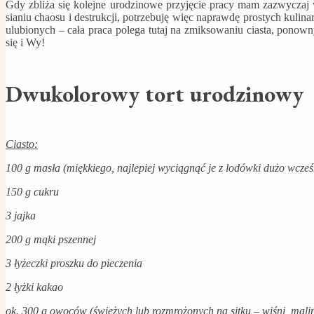
Gdy zbliża się kolejne urodzinowe przyjęcie pracy mam zazwyczaj 
sianiu chaosu i destrukcji, potrzebuję więc naprawdę prostych kuli
ulubionych – cała praca polega tutaj na zmiksowaniu ciasta, ponow
się i Wy!
Dwukolorowy tort urodzinowy
Ciasto:
100 g masła (miękkiego, najlepiej wyciągnąć je z lodówki dużo wcześ
150 g cukru
3 jajka
200 g mąki pszennej
3 łyżeczki proszku do pieczenia
2 łyżki kakao
ok. 300 g owoców (świeżych lub rozmrożonych na sitku – wiśni, mali