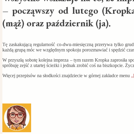
– począwszy od lutego (Kropka)
(mąż) oraz październik (ja).
Tę zaskakującą regularność co-dwu-miesięczną przerywa tylko grudn
każdą grupą móc we względnym spokoju porozmawiać i spędzić czas, 
W przyszłą sobotę kolejna impreza – tym razem Kropka zaprosiła sp
spróbuję zejść z utartej ścieżki i jednak zrobić coś na biszkopcie.
Więcej przepisów na słodkości znajdziecie w górnej zakładce menu
„