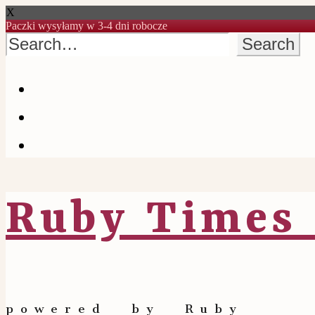
X
Paczki wysyłamy w 3-4 dni robocze
Skip
to
content
Email
Facebook
Instagram
Ruby Times 
powered by Ruby