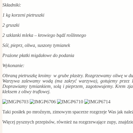
Składniki:
1 kg korzeni pietruszki
2 gruszki
2 szklanki mleka – krowiego bądź roślinnego
Sól, pieprz, oliwa, suszony tymianek
Prażone płatki migdałowe do podania
Wykonanie:
Obraną pietruszkę kroimy w grube plastry. Rozgrzewamy oliwę w duży
Warzywa zalewamy wodą (ma zakryć warzywa), gotujemy przez 15
Doprawiamy tymiankiem, solą i pieprzem, zagotowujemy. Krem zjad
kleksem z oliwy truflowej.
Taki posiłek po mroźnym, zimowym spacerze rozgrzeje Was jak należy,
Więcej pysznych przepisów, również na rozgrzewające zupy, znajdz