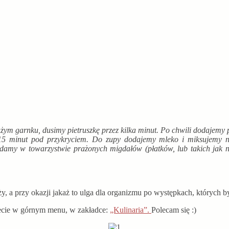
m garnku, dusimy pietruszkę przez kilka minut. Po chwili dodajemy po
 minut pod przykryciem. Do zupy dodajemy mleko i miksujemy na
amy w towarzystwie prażonych migdałów (płatków, lub takich jak na 
 a przy okazji jakaż to ulga dla organizmu po występkach, których by
iecie w górnym menu, w zakładce:
„Kulinaria”.
Polecam się :)