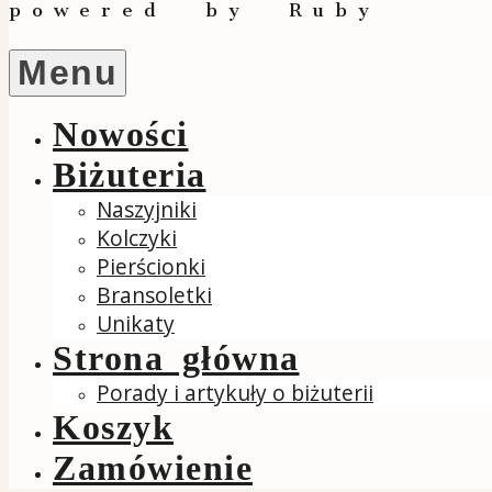
powered by Ruby
Menu
Nowości
Biżuteria
Naszyjniki
Kolczyki
Pierścionki
Bransoletki
Unikaty
Strona główna
Porady i artykuły o biżuterii
Koszyk
Zamówienie