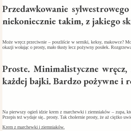
Przedawkowanie sylwestrowego b
niekoniecznie takim, z jakiego s
Może wręcz przeciwnie – poszliście w serniki, keksy, makowce? Moż
okazji wołając o prosty, mało tłusty lecz pożywny posiłek. Rozgrzewaj
Proste. Minimalistyczne wręcz,
każdej bajki. Bardzo pożywne i 
Na pierwszy ogień idzie krem z marchewki i ziemniaków – zupa, któr
Przepis też wydaje się.. prosty. Tak cholernie prosty, że aż ciężko u
Krem z marchewki i ziemniaków.