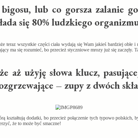
igosu, lub co gorsza zalanie g
kłada się 80% ludzkiego organizmu
e teraz wszystkie części ciała wydają się Wam jakieś bardziej obłe i
ący ma się rozumieć, bo przecież styczniowe mrozy już się zaczęły. Tak 
 że aż użyję słowa klucz, pasuj
rozgrzewające – zupy z dwóch skł
ą kształtują dodatki, bo przecież połączenie tych typowo polskich, b
wierzyć, że to może być smaczne!