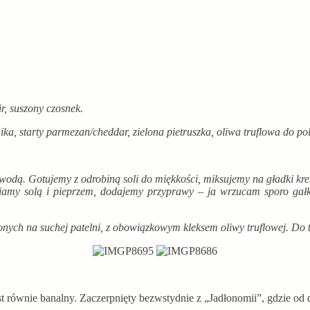
r, suszony czosnek.
ka, starty parmezan/cheddar, zielona pietruszka, oliwa truflowa do po
ą. Gotujemy z odrobiną soli do miękkości, miksujemy na gładki krem,
wiamy solą i pieprzem, dodajemy przyprawy – ja wrzucam sporo gałki
nych na suchej patelni, z obowiązkowym kleksem oliwy truflowej. Do teg
st równie banalny. Zaczerpnięty bezwstydnie z „Jadłonomii”, gdzie od 