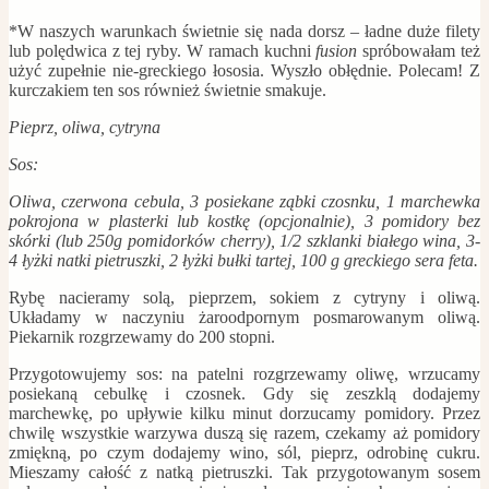
*W naszych warunkach świetnie się nada dorsz – ładne duże filety
lub polędwica z tej ryby. W ramach kuchni
fusion
spróbowałam też
użyć zupełnie nie-greckiego łososia. Wyszło obłędnie. Polecam! Z
kurczakiem ten sos również świetnie smakuje.
Pieprz, oliwa, cytryna
Sos:
Oliwa, czerwona cebula, 3 posiekane ząbki czosnku, 1 marchewka
pokrojona w plasterki lub kostkę (opcjonalnie), 3 pomidory bez
skórki (lub 250g pomidorków cherry), 1/2 szklanki białego wina, 3-
4 łyżki natki pietruszki, 2 łyżki bułki tartej, 100 g greckiego sera feta.
Rybę nacieramy solą, pieprzem, sokiem z cytryny i oliwą.
Układamy w naczyniu żaroodpornym posmarowanym oliwą.
Piekarnik rozgrzewamy do 200 stopni.
Przygotowujemy sos: na patelni rozgrzewamy oliwę, wrzucamy
posiekaną cebulkę i czosnek. Gdy się zeszklą dodajemy
marchewkę, po upływie kilku minut dorzucamy pomidory. Przez
chwilę wszystkie warzywa duszą się razem, czekamy aż pomidory
zmiękną, po czym dodajemy wino, sól, pieprz, odrobinę cukru.
Mieszamy całość z natką pietruszki. Tak przygotowanym sosem