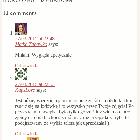
BJOKUŁOWO – SZPINAKOWA
13 comments
27/03/2015 at 22:48
Matko Zabawko
says:
Mniam! Wygląda apetycznie.
Odpowiedz
27/03/2015 at 22:53
KapsLove
says:
Jest późny wieczór, a ja mam ochotę zejść na dół do kuchni i
rzucić się na lodówkę i to wszystko przez Twoje zdjęcia! Po
przeczytaniu przepisu było tylko gorzej! Już wiem co jutro
zjemy na obiad i chociaż mój mąż nie przepada za rybą to
podejrzewam, że wyliże talerz jak uprzedzałaś:)
Odpowiedz