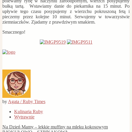
polewamy rybę w naczyniu żaroodpornym, wierzch posypujemy
bułką tartą. Wstawiamy danie do piekarnika na 15 minut. Po
upływie tego czasu posypujemy z wierzchu pokruszoną fetą i
pieczemy przez kolejne 10 minut. Serwujemy w towarzystwie
ziemniaczków. Zjadamy z prawdziwym smakiem.
Smacznego!
by
Agata / Ruby Times
Kulinaria Ruby
Wytrawnie
Post
Na Dzień Mamy – lekkie muffiny na mleku kokosowym
navigation