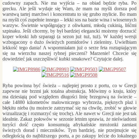
cudowny zapach. Nie ma wyjścia – na obiad będzie ryba. Po
grecku. Ale jeśli wydaje się Wam, że mam na myśli dorsza pod
warstwą tartej marchwi i koncentratu to się grubo mylicie. Bo mam
na myśli coś zupełnie innego – lekki sos na bazie wina i wiosennych
warzyw. Świetnie współgrający z oliwkami, młodą cukinią, liśćmi
szpinaku. Jeśli chcemy, by był bardziej elegancki możemy dorzucić
koper włoski lub szparagi (a sezon już tuż, tuż). W każdej wersji
wzbogacony o dużo świeżych pomidorów i zieleniny. Uwielbiam
lekkość tego dania! A wspomniałam już o serze feta roztapiającym
się na wierzchu naszej rybnej pieczeni? Marzenie! Chcecie się
dowiedzieć jak uszczęśliwić kubki smakowe? Czytajcie dalej.
Ryba powinna być świeża – najlepiej prosto z portu, co w Grecji
zapewne nie brzmi jak totalna abstrakcja. Mówimy o kraju, który
ma dziesiątą pod względem długości linię brzegową na świecie –
całe 14880 kilometrów malowniczego wybrzeża, pięknych plaż i
błękitu nieba (tu możecie zatrzymać się na chwilę, zrobić w głowie
wizualizację i rozmarzyć się trochę). Ale nawet w Grecji nie jest tak
idealnie. Zakaz połowów w sezonie letnim sprawia, że nieświadomi
turyści dość często konsumują afrykańskie mrożonki zamiast
świeżych dorad i mieczników. Tym bardziej, nie przejmujcie się
odległością do najbliższego portu, a po zakupy lećcie do lokalnego