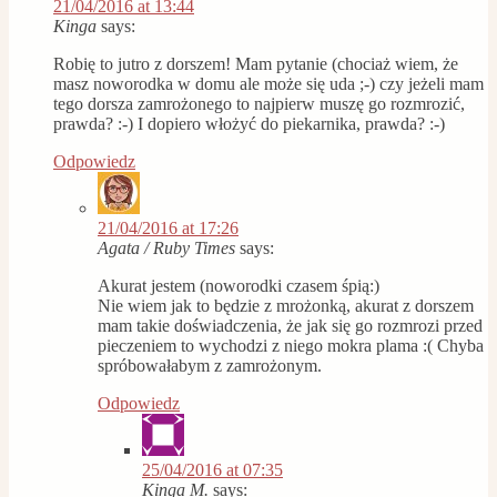
21/04/2016 at 13:44
Kinga
says:
Robię to jutro z dorszem! Mam pytanie (chociaż wiem, że
masz noworodka w domu ale może się uda ;-) czy jeżeli mam
tego dorsza zamrożonego to najpierw muszę go rozmrozić,
prawda? :-) I dopiero włożyć do piekarnika, prawda? :-)
Odpowiedz
21/04/2016 at 17:26
Agata / Ruby Times
says:
Akurat jestem (noworodki czasem śpią:)
Nie wiem jak to będzie z mrożonką, akurat z dorszem
mam takie doświadczenia, że jak się go rozmrozi przed
pieczeniem to wychodzi z niego mokra plama :( Chyba
spróbowałabym z zamrożonym.
Odpowiedz
25/04/2016 at 07:35
Kinga M.
says: