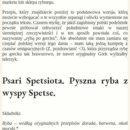
marketu lub sklepu rybnego.
Przepis, który znajdziecie poniżej to podstawowa wersja, którą
możecie wzbogacać o te wszystkie szparagi i oliwki wymienione na
początku tekstu. Czasem myślę, że jakiś zagubiony polski podróżnik
pewnie próbował odtworzyć południowe smaki w naszej
siermiężnej rzeczywistości i w ten sposób powstało coś, co
nazywamy „rybą po grecku”. Ale absolutnie nie mam zamiaru się
czepiać polskiej wersji tego dania – mam taką jedną kumpelę z
czasów emigracyjnych (Z, pozdrawiam! <3), która przyrządza rybę
po grecku tak brawurowo, że nawet oryginalny Grek wylizałby
talerzyk.
Psari Spetsiota. Pyszna ryba z
wyspy Spetse.
Składniki:
Ryba – według oryginalnych przepisów dorada, barwena, okoń
morski.*