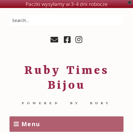
Paczki wysyłamy w 3-4 dni robocze
X
Ruby Times
Bijou
POWERED BY RUBY
Menu