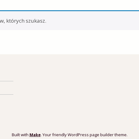
oletki
w, których szukasz.
aty
Built with
Make
. Your friendly WordPress page builder theme.