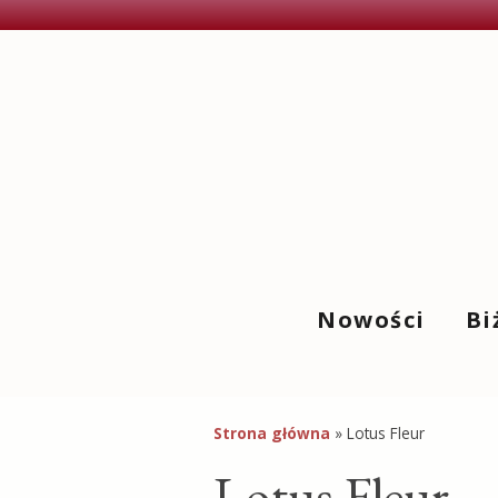
Nowości
Bi
Naszy
Kolcz
Strona główna
»
Lotus Fleur
Lotus Fleur
Pierś