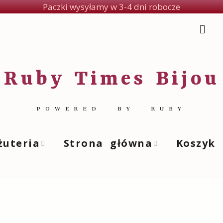
Paczki wysyłamy w 3-4 dni robocze
Ruby Times Bijou
POWERED BY RUBY
żuteria
Strona główna
Koszyk
jniki
Porady i artykuły o biżuterii
yki
cionki