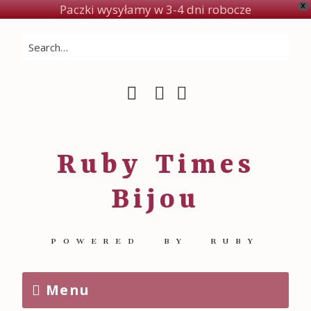
Paczki wysyłamy w 3-4 dni robocze
X
Ruby Times
Bijou
POWERED BY RUBY
Menu