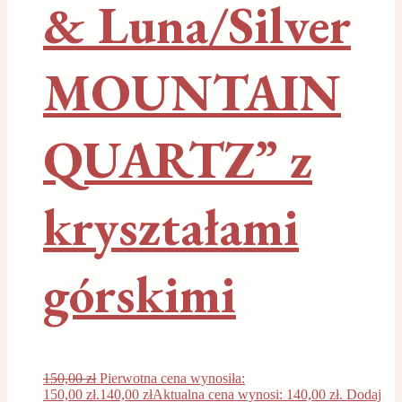
& Luna/Silver
MOUNTAIN
QUARTZ” z
kryształami
górskimi
150,00
zł
Pierwotna cena wynosiła:
150,00 zł.
140,00
zł
Aktualna cena wynosi: 140,00 zł.
Dodaj