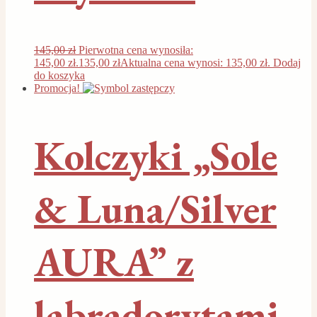
145,00
zł
Pierwotna cena wynosiła:
145,00 zł.
135,00
zł
Aktualna cena wynosi: 135,00 zł.
Dodaj
do koszyka
Promocja!
Kolczyki „Sole
& Luna/Silver
AURA” z
labradorytami