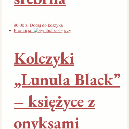
90,00
zł
Dodaj do koszyka
Promocja!
Kolczyki
„Lunula Black”
– księżyce z
onyksami