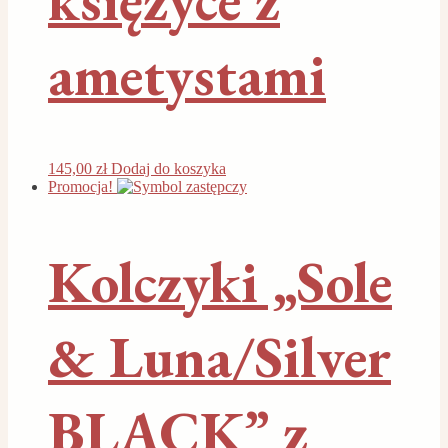
ametystami
145,00
zł
Dodaj do koszyka
Promocja!
Kolczyki „Sole
& Luna/Silver
BLACK” z