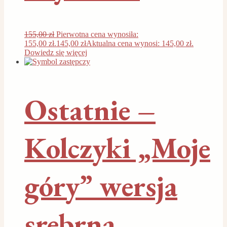
155,00
zł
Pierwotna cena wynosiła:
155,00 zł.
145,00
zł
Aktualna cena wynosi: 145,00 zł.
Dowiedz się więcej
Ostatnie –
Kolczyki „Moje
góry” wersja
srebrna