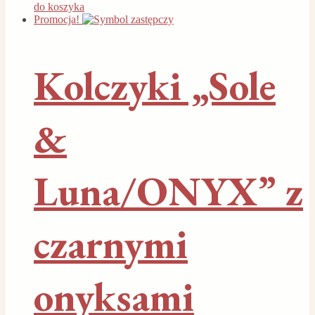
do koszyka
Promocja!
Kolczyki „Sole
&
Luna/ONYX” z
czarnymi
onyksami