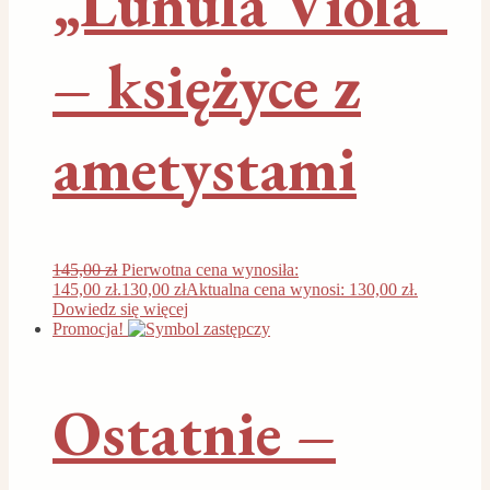
„Lunula Viola”
– księżyce z
ametystami
145,00
zł
Pierwotna cena wynosiła:
145,00 zł.
130,00
zł
Aktualna cena wynosi: 130,00 zł.
Dowiedz się więcej
Promocja!
Ostatnie –