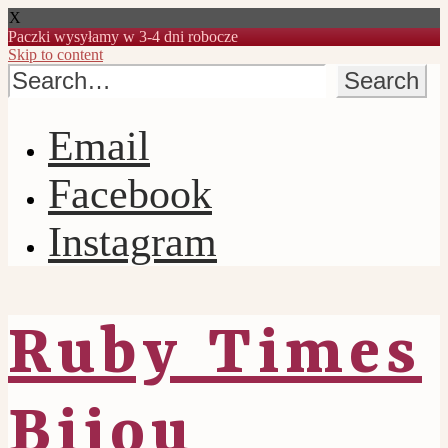
X
Paczki wysyłamy w 3-4 dni robocze
Skip to content
Email
Facebook
Instagram
Ruby Times
Bijou