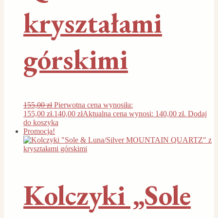
kryształami
górskimi
155,00
zł
Pierwotna cena wynosiła:
155,00 zł.
140,00
zł
Aktualna cena wynosi: 140,00 zł.
Dodaj
do koszyka
Promocja!
Kolczyki „Sole