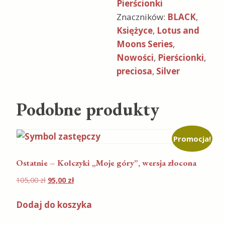
Pierścionki
Znaczników:
BLACK
,
Księżyce
,
Lotus and
Moons Series
,
Nowości
,
Pierścionki
,
preciosa
,
Silver
Podobne produkty
Promocja!
Ostatnie – Kolczyki „Moje góry”, wersja złocona
105,00
zł
95,00
zł
Dodaj do koszyka