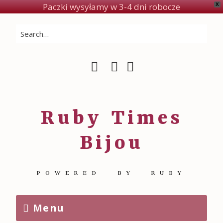
Paczki wysyłamy w 3-4 dni robocze
X
Ruby Times
Bijou
POWERED BY RUBY
Menu